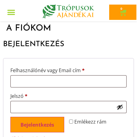
0
A FIÓKOM
BEJELENTKEZÉS
Felhasználónév vagy Email cím
*
Jelszó
*
Emlékezz rám
Bejelentkezés