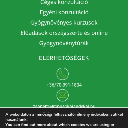
Céges konzultáció
Egyéni konzultáció
Gyógynövényes kurzusok
Előadások országszerte és online
Gyógynövénytúrák
ELÉRHETŐSÉGEK
+36/70-391-1804
zsanett@tropusokajandekai.hu
A weboldalon a minőségi felhasználói élmény érdekében sütiket
használunk.
You can find out more about which cookies we are using or